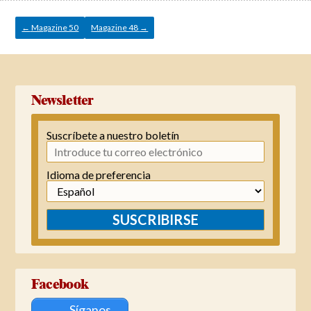
Navegación
de
entradas
←
Magazine 50
Magazine 48
→
Newsletter
Suscríbete a nuestro boletín
Idioma de preferencia
SUSCRIBIRSE
Facebook
Síganos