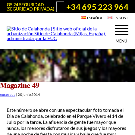
+34 695 223 964
GS 24 SEGURIDAD
(SEGURIDAD PRIVADA)
ESPAÑOL
ENGLISH
MENÚ
Acerca de Sitio de Calahonda
©2026 E.U.C.
Sitio de Calahonda, Calle Monte Paraíso, 6, 29649 Mijas Costa.
NIF: G29178803.
Todos los derechos reservados. Diseño y desarrollo:
Jesse Naylor
Quiénes somos
Actuaciones
Junta Directiva
Servicios de la EUC
Magazine 49
Estatutos
Utilidades para Residentes y Visitantes
excessus
|
20 junio 2014
Actas e Informes Anuales
Sitio de Calahonda en cifras
Plano de Calahonda
Este número se abre con una espectacular foto tomada el
Noticias
Contactar
Transporte
Dia de Calahonda, celebrado en el Parque Vivero el 14 de
El reciclado de nuestros residuos
Julio por la tarde. La afluencia de gente fue mayor que
Información sobre podas
Teléfonos de interés
nunca, los menores disfrutaron de sus juegos y los mayores
de una noche de fiesta con musica y baile que fue muy