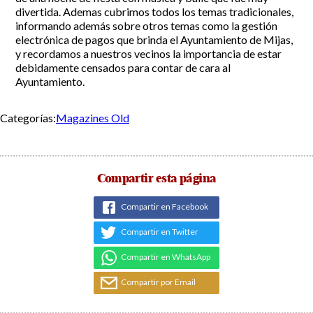
divertida. Ademas cubrimos todos los temas tradicionales,
Incidencias
informando además sobre otros temas como la gestión
electrónica de pagos que brinda el Ayuntamiento de Mijas,
y recordamos a nuestros vecinos la importancia de estar
Incidencias
OCIO Y CURIOSIDADES DE SITIO DE CALAHONDA
debidamente censados para contar de cara al
App Gecor
Ayuntamiento.
Contactar
Historia de Sitio de Calahonda
Instalaciones y ocio
Categorías:
Magazines Old
Galería Fotográfica
Club de Golf La Siesta
Revistas
Centros Comerciales
Calahonda de noche
La Iglesia de San Miguel
Centros comerciales
La Ermita de Calahonda
Iglesia de San Miguel
Compartir esta página
Buscar:
Parque España
La Ermita de Calahonda
Parque Europa
Parques de Sitio de Calahonda
Compartir en Facebook
Parque Calahonda
Vivero de Calahonda
Senda litoral Mijas
Compartir en Twitter
Ruta a pie
Compartir en WhatsApp
Ruta de árboles singulares
Parque Canino
Compartir por Email