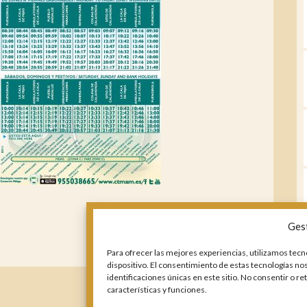
Ges
Para ofrecer las mejores experiencias, utilizamos tecn
dispositivo. El consentimiento de estas tecnologías n
identificaciones únicas en este sitio. No consentir o r
características y funciones.