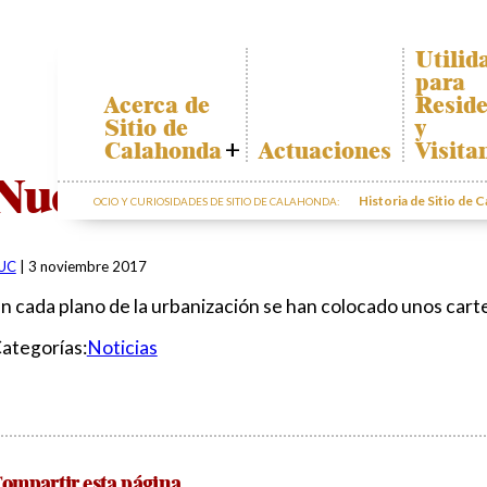
Utilid
para
Acerca de
Reside
Sitio de
y
Calahonda
Actuaciones
Visita
Quiénes somos
Plano d
Nueva señalización
Calahon
Historia de Sitio de 
OCIO Y CURIOSIDADES DE SITIO DE CALAHONDA:
Junta Directiva
Transpo
Servicios de la
EUC
El recicl
UC
|
3 noviembre 2017
nuestro
Estatutos
residuo
n cada plano de la urbanización se han colocado unos carte
Actas e
Informa
Informes
sobre p
ategorías:
Noticias
Anuales
Sitio de
Calahonda en
cifras
Contactar
ompartir esta página