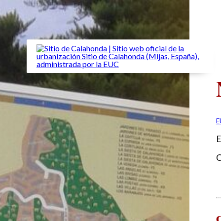
E
E
C
C