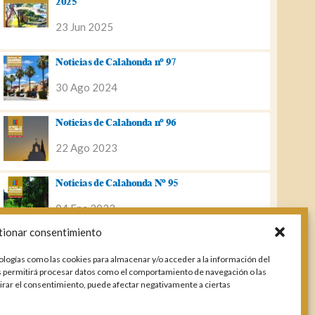
2025
23 Jun 2025
Noticias de Calahonda nº 97
30 Ago 2024
Noticias de Calahonda nº 96
22 Ago 2023
Noticias de Calahonda Nº 95
04 Ene 2023
tionar consentimiento
Noticias de Calahonda nº 94
ologías como las cookies para almacenar y/o acceder a la información del
25 Feb 2022
os permitirá procesar datos como el comportamiento de navegación o las
etirar el consentimiento, puede afectar negativamente a ciertas