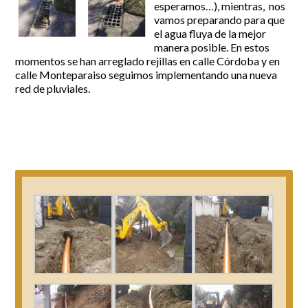
esperamos…), mientras, nos
vamos preparando para que
Incidencias
el agua fluya de la mejor
manera posible. En estos
Incidencias
momentos se han arreglado rejillas en calle Córdoba y en
OCIO Y CURIOSIDADES DE SITIO DE CALAHONDA
App Gecor
calle Monteparaiso seguimos implementando una nueva
Contactar
red de pluviales.
Historia de Sitio de Calahonda
Instalaciones y ocio
Galería Fotográfica
Club de Golf La Siesta
Revistas
Centros Comerciales
Calahonda de noche
La Iglesia de San Miguel
Centros comerciales
La Ermita de Calahonda
Iglesia de San Miguel
Buscar:
Parque España
La Ermita de Calahonda
Parque Europa
Parques de Sitio de Calahonda
Parque Calahonda
Vivero de Calahonda
Senda litoral Mijas
Ruta a pie
Ruta de árboles singulares
Parque Canino