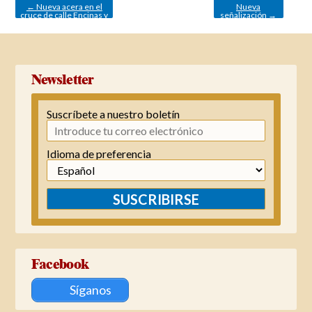
entradas
←
Nueva acera en el
Nueva
cruce de calle Encinas y
señalización
→
Cipreses
Newsletter
Suscríbete a nuestro boletín
Idioma de preferencia
SUSCRIBIRSE
Facebook
Síganos