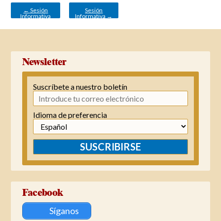
de
entradas
←
Sesión
Sesión
Informativa
Informativa
→
Newsletter
Suscríbete a nuestro boletín
Idioma de preferencia
SUSCRIBIRSE
Facebook
Síganos