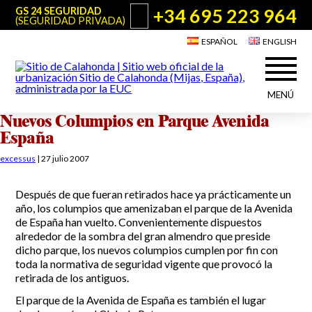
+34 695 223 964
GS 24 SEGURIDAD
(SEGURIDAD PRIVADA)
ESPAÑOL
ENGLISH
MENÚ
Nuevos Columpios en Parque Avenida
Acerca de Sitio de Calahonda
España
©2026 E.U.C.
Sitio de Calahonda, Calle Monte Paraíso, 6, 29649 Mijas Costa.
NIF: G29178803.
Todos los derechos reservados. Diseño y desarrollo:
Jesse Naylor
excessus
|
27 julio 2007
Quiénes somos
Actuaciones
Junta Directiva
Servicios de la EUC
Después de que fueran retirados hace ya prácticamente un
año, los columpios que amenizaban el parque de la Avenida
Estatutos
Utilidades para Residentes y Visitantes
de España han vuelto.
Convenientemente dispuestos
Actas e Informes Anuales
alrededor de la sombra del gran almendro que preside
Sitio de Calahonda en cifras
Plano de Calahonda
dicho parque, los nuevos columpios cumplen por fin con
Noticias
Contactar
Transporte
toda la normativa de seguridad vigente que provocó la
El reciclado de nuestros residuos
retirada de los antiguos.
Información sobre podas
Teléfonos de interés
El parque de la Avenida de España es también el lugar