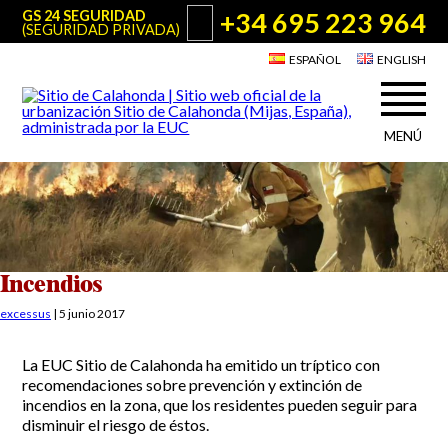
+34 695 223 964
GS 24 SEGURIDAD
(SEGURIDAD PRIVADA)
ESPAÑOL
ENGLISH
MENÚ
Acerca de Sitio de Calahonda
©2026 E.U.C.
Sitio de Calahonda, Calle Monte Paraíso, 6, 29649 Mijas Costa.
NIF: G29178803.
Todos los derechos reservados. Diseño y desarrollo:
Jesse Naylor
Quiénes somos
Actuaciones
Junta Directiva
Servicios de la EUC
Incendios
Estatutos
Utilidades para Residentes y Visitantes
excessus
|
5 junio 2017
Actas e Informes Anuales
Sitio de Calahonda en cifras
Plano de Calahonda
La EUC Sitio de Calahonda ha emitido un tríptico con
Noticias
Contactar
Transporte
recomendaciones sobre prevención y extinción de
El reciclado de nuestros residuos
incendios en la zona, que los residentes pueden seguir para
Información sobre podas
Teléfonos de interés
disminuir el riesgo de éstos.