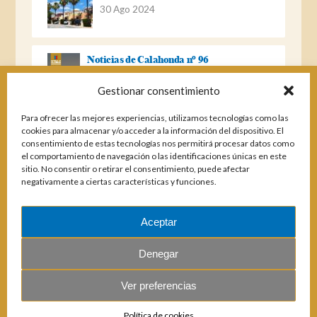
30 Ago 2024
Noticias de Calahonda nº 96
22 Ago 2023
Gestionar consentimiento
Para ofrecer las mejores experiencias, utilizamos tecnologías como las
Noticias de Calahonda Nº 95
cookies para almacenar y/o acceder a la información del dispositivo. El
consentimiento de estas tecnologías nos permitirá procesar datos como
04 Ene 2023
el comportamiento de navegación o las identificaciones únicas en este
sitio. No consentir o retirar el consentimiento, puede afectar
negativamente a ciertas características y funciones.
Noticias de Calahonda nº 94
25 Feb 2022
Aceptar
Denegar
Ver preferencias
© 2026 E.U.C. Sitio de Calahonda.
Política de cookies
Calle Monte Paraíso, 6, 29649 Mijas Costa.
NIF: G29178803.