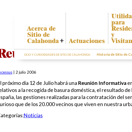
Utilid
para
Acerca de
Reside
Sitio de
y
Calahonda
Actuaciones
Visita
Quiénes somos
Plano de
Reunion Informativa!
Calahon
Historia de Sitio de 
OCIO Y CURIOSIDADES DE SITIO DE CALAHONDA:
Junta Directiva
Transpor
Servicios de la
EUC
El recicl
xcessus
|
2 julio 2006
nuestros
Estatutos
residuos
l próximo día 12 de Julio habrá una
Reunión Informativa
en
Actas e
Informac
Informes
elativos a la recogida de basura doméstica, el resultado de 
sobre po
Anuales
spaña, las gestiones realizadas para la contratación del s
Sitio de
urioso que de los 20.000 vecinos que viven en nuestra ur
Calahonda en
cifras
ategorías:
Noticias
Contactar