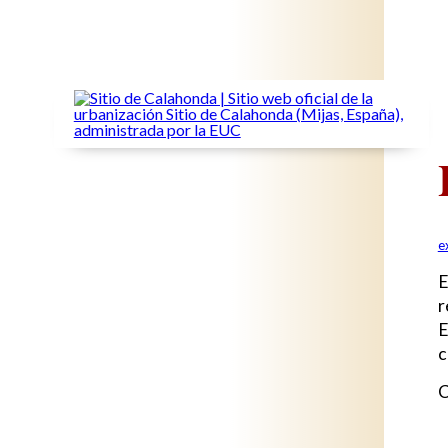
e
E
r
E
c
C