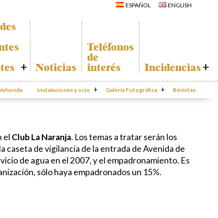
La Iglesia de San
ESPAÑOL
ENGLISH
Miguel
Calahonda de
La Ermita de
noche
Calahonda
ades
Centros
Parque España
comerciales
Parque Europa
Iglesia de San
ntes
Teléfonos
Miguel
Parque Calahonda
de
La Ermita de
Senda litoral Mijas
Calahonda
ntes
Noticias
interés
Incidencias
Ruta a pie
Parques de Sitio de
Ruta de árboles
Calahonda
Incidencias
singulares
Vivero de
da
Calahonda
Instalaciones y ocio
Parque Canino
Galería Fotográfica
Calahonda
Revistas
App Gecor
te
Contactar
ado de
 el
Club La Naranja
. Los temas a tratar serán los
ión
la caseta de vigilancia de la entrada de Avenida de
das
ervicio de agua en el 2007, y el empadronamiento. Es
banización, sólo haya empadronados un 15%.