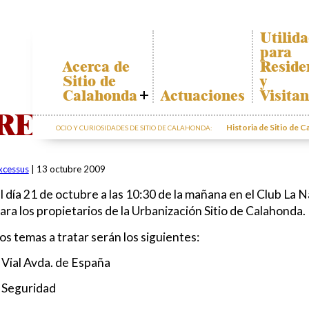
Utilid
para
Acerca de
Reside
Sitio de
y
Calahonda
Actuaciones
Visitan
Quiénes somos
Plano de
REUNION INFORMAT
Calahon
Historia de Sitio de 
OCIO Y CURIOSIDADES DE SITIO DE CALAHONDA:
Junta Directiva
Transpor
Servicios de la
EUC
El recicl
xcessus
|
13 octubre 2009
nuestros
Estatutos
residuos
l día 21 de octubre a las 10:30 de la mañana en el Club La
Actas e
Informac
Informes
ara los propietarios de la Urbanización Sitio de Calahonda.
sobre po
Anuales
os temas a tratar serán los siguientes:
Sitio de
Calahonda en
 Vial Avda. de España
cifras
Contactar
 Seguridad