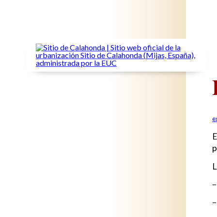
e
E
p
L
–
–