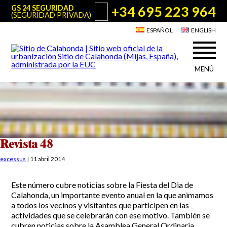
+34 695 223 964
GS 24 SEGURIDAD
(SEGURIDAD PRIVADA)
ESPAÑOL
ENGLISH
MENÚ
Acerca de Sitio de Calahonda
©2026 E.U.C.
Sitio de Calahonda, Calle Monte Paraíso, 6, 29649 Mijas Costa.
NIF: G29178803.
Todos los derechos reservados. Diseño y desarrollo:
Jesse Naylor
Quiénes somos
Actuaciones
Junta Directiva
Servicios de la EUC
Revista 48
Estatutos
Utilidades para Residentes y Visitantes
excessus
|
11 abril 2014
Actas e Informes Anuales
Sitio de Calahonda en cifras
Plano de Calahonda
Este número cubre noticias sobre la Fiesta del Dia de
Noticias
Contactar
Transporte
Calahonda, un importante evento anual en la que animamos
El reciclado de nuestros residuos
a todos los vecinos y visitantes que participen en las
Información sobre podas
Teléfonos de interés
actividades que se celebrarán con ese motivo. También se
cubren noticias sobre la Asamblea General Ordinaria