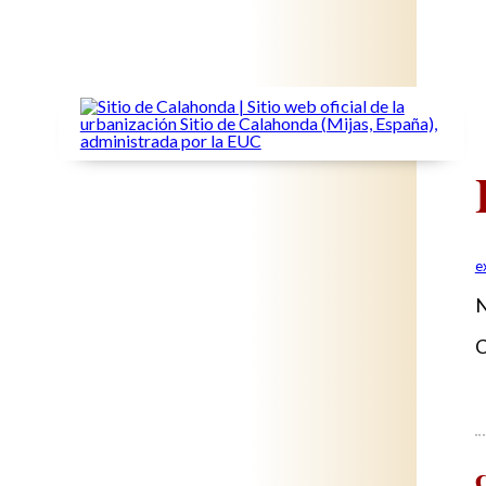
e
N
C
C