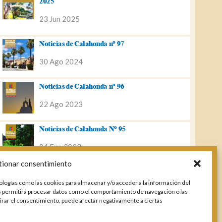
2025
23 Jun 2025
Noticias de Calahonda nº 97
30 Ago 2024
Noticias de Calahonda nº 96
22 Ago 2023
Noticias de Calahonda Nº 95
04 Ene 2023
tionar consentimiento
Noticias de Calahonda nº 94
ologías como las cookies para almacenar y/o acceder a la información del
25 Feb 2022
os permitirá procesar datos como el comportamiento de navegación o las
etirar el consentimiento, puede afectar negativamente a ciertas