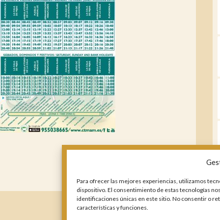
Ges
Para ofrecer las mejores experiencias, utilizamos tecn
dispositivo. El consentimiento de estas tecnologías n
identificaciones únicas en este sitio. No consentir o r
características y funciones.