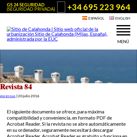
+34 695 223 964
GS 24 SEGURIDAD
(SEGURIDAD PRIVADA)
ESPAÑOL
ENGLISH
MENÚ
Acerca de Sitio de Calahonda
©2026 E.U.C.
Sitio de Calahonda, Calle Monte Paraíso, 6, 29649 Mijas Costa.
NIF: G29178803.
Todos los derechos reservados. Diseño y desarrollo:
Jesse Naylor
Quiénes somos
Actuaciones
Junta Directiva
Servicios de la EUC
Revista 84
Estatutos
Utilidades para Residentes y Visitantes
excessus
|
20 julio 2016
Actas e Informes Anuales
Sitio de Calahonda en cifras
Plano de Calahonda
El siguiente documento se ofrece, para máxima
Noticias
Contactar
Transporte
compatibilidad y conveniencia, en formato PDF de
El reciclado de nuestros residuos
Acrobat Reader. Si la revista no se abre automáticamente
Información sobre podas
Teléfonos de interés
en su ordenador, seguramente necesitará descargar
Acrobat Reader. Acrobat Reader es gratuito y funciona en