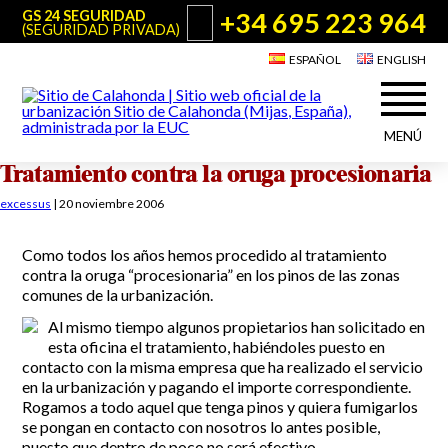
+34 695 223 964
GS 24 SEGURIDAD
(SEGURIDAD PRIVADA)
ESPAÑOL
ENGLISH
MENÚ
Tratamiento contra la oruga procesionaria
Acerca de Sitio de Calahonda
©2026 E.U.C.
Sitio de Calahonda, Calle Monte Paraíso, 6, 29649 Mijas Costa.
excessus
|
20 noviembre 2006
NIF: G29178803.
Todos los derechos reservados. Diseño y desarrollo:
Jesse Naylor
Quiénes somos
Actuaciones
Como todos los años hemos procedido al tratamiento
Junta Directiva
contra la oruga “procesionaria” en los pinos de las zonas
Servicios de la EUC
comunes de la urbanización.
Estatutos
Utilidades para Residentes y Visitantes
Actas e Informes Anuales
Al mismo tiempo algunos propietarios han solicitado en
esta oficina el tratamiento, habiéndoles puesto en
Sitio de Calahonda en cifras
Plano de Calahonda
Noticias
contacto con la misma empresa que ha realizado el servicio
Contactar
Transporte
en la urbanización y pagando el importe correspondiente.
El reciclado de nuestros residuos
Rogamos a todo aquel que tenga pinos y quiera fumigarlos
Información sobre podas
Teléfonos de interés
se pongan en contacto con nosotros lo antes posible,
puesto que dentro de poco no será efectivo.