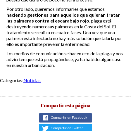
Por otro lado, queremos informarles que estamos
Incidencias
haciendo gestiones para aquellos que quieran tratar
las palmeras contra el escarabajo rojo
, plaga está
Incidencias
destruyendo numerosas palmeras en la Costa del Sol. El
OCIO Y CURIOSIDADES DE SITIO DE CALAHONDA
App Gecor
tratamiento se realiza en cuatro fases. Una vez que una
Contactar
Historia de Sitio de Calahonda
palmera está infectada no hay más solución que talarla por
ello es importante prevenir la enfermedad.
Instalaciones y ocio
Galería Fotográfica
Club de Golf La Siesta
Los medios de comunicación se hacen eco de la plaga y nos
Revistas
Centros Comerciales
Calahonda de noche
advierten que está propagándose, ya ha habido algún caso
La Iglesia de San Miguel
Centros comerciales
en nuestra urbanización.
La Ermita de Calahonda
Iglesia de San Miguel
Buscar:
Parque España
La Ermita de Calahonda
Categorías:
Noticias
Parque Europa
Parques de Sitio de Calahonda
Parque Calahonda
Vivero de Calahonda
Senda litoral Mijas
Ruta a pie
Compartir esta página
Ruta de árboles singulares
Parque Canino
Compartir en Facebook
Compartir en Twitter