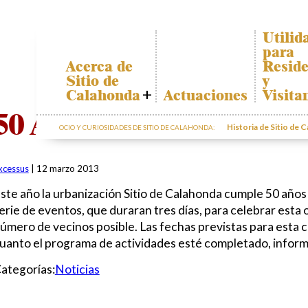
Utilid
para
Acerca de
Reside
Sitio de
y
Calahonda
Actuaciones
Visita
Quiénes somos
Plano d
50 Aniversario
Calahon
Historia de Sitio de 
OCIO Y CURIOSIDADES DE SITIO DE CALAHONDA:
Junta Directiva
Transpo
Servicios de la
EUC
El recicl
xcessus
|
12 marzo 2013
nuestro
Estatutos
residuo
ste año la urbanización Sitio de Calahonda cumple 50 añ
Actas e
Informa
Informes
erie de eventos, que duraran tres días, para celebrar esta 
sobre p
Anuales
úmero de vecinos posible. Las fechas previstas para esta c
Sitio de
uanto el programa de actividades esté completado, inform
Calahonda en
cifras
ategorías:
Noticias
Contactar