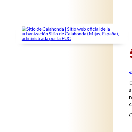
e
E
s
n
c
C