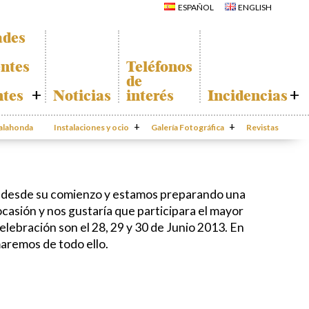
La Iglesia de San
ESPAÑOL
ENGLISH
Miguel
Calahonda de
La Ermita de
noche
Calahonda
ades
Centros
Parque España
comerciales
Parque Europa
Iglesia de San
ntes
Teléfonos
Miguel
Parque Calahonda
de
La Ermita de
Senda litoral Mijas
Calahonda
ntes
Noticias
interés
Incidencias
Ruta a pie
Parques de Sitio de
Ruta de árboles
Calahonda
e
Incidencias
singulares
Vivero de
da
Calahonda
Instalaciones y ocio
Parque Canino
Galería Fotográfica
Calahonda
Revistas
App Gecor
rte
Contactar
ado de
s
s
os desde su comienzo y estamos preparando una
ción
ocasión
y nos gustaría que participara el mayor
odas
elebración son el 28, 29 y 30 de Junio 2013. En
aremos de todo ello.