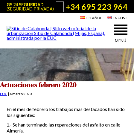
+34 695 223 964
GS 24 SEGURIDAD
(SEGURIDAD PRIVADA)
ESPAÑOL
ENGLISH
MENÚ
Acerca de Sitio de Calahonda
©2026 E.U.C.
Sitio de Calahonda, Calle Monte Paraíso, 6, 29649 Mijas Costa.
NIF: G29178803.
Todos los derechos reservados. Diseño y desarrollo:
Jesse Naylor
Quiénes somos
Actuaciones
Junta Directiva
Servicios de la EUC
Actuaciones febrero 2020
Estatutos
Utilidades para Residentes y Visitantes
EUC
|
4 marzo 2020
Actas e Informes Anuales
Sitio de Calahonda en cifras
Plano de Calahonda
En el mes de febrero los trabajos mas destacados han sido
Noticias
Contactar
Transporte
los siguientes:
El reciclado de nuestros residuos
1.- Se han terminado las reparaciones del asfalto en calle
Información sobre podas
Teléfonos de interés
Almería.