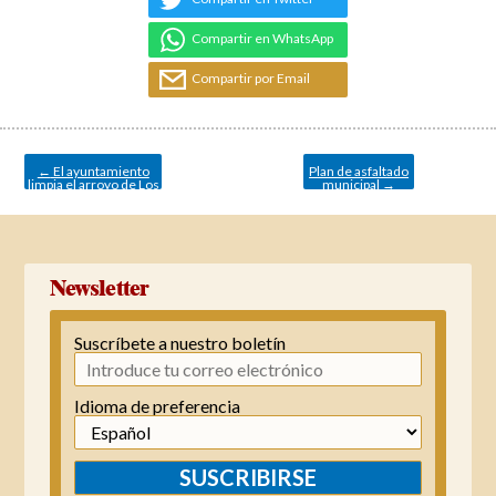
Compartir en WhatsApp
Compartir por Email
Navegación
de
entradas
←
El ayuntamiento
Plan de asfaltado
limpia el arroyo de Los
municipal
→
Álamos
Newsletter
Suscríbete a nuestro boletín
Idioma de preferencia
SUSCRIBIRSE