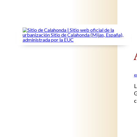
e
L
G
c