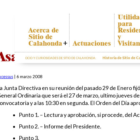
Utilid
para
Acerca de
Reside
Sitio de
y
Calahonda
Actuaciones
Visitan
Quiénes somos
Plano de
Asamblea
Calahon
Historia de Sitio de 
OCIO Y CURIOSIDADES DE SITIO DE CALAHONDA:
Junta Directiva
Transpor
Servicios de la
EUC
El recicl
xcessus
|
6 marzo 2008
nuestros
Estatutos
residuos
a Junta Directiva en su reunión del pasado 29 de Enero fijó
Actas e
Informac
Informes
eneral Ordinaria que será el 27 de marzo, ultimo jueves de
sobre po
Anuales
onvocatoria y a las 10:30 en segunda. El Orden del Día apro
Sitio de
Calahonda en
Punto 1. – Lectura y aprobación, si procede, del Ac
cifras
Punto 2. – Informe del Presidente.
Contactar
Punto 3.