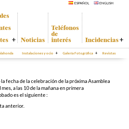
La Iglesia de San
ESPAÑOL
ENGLISH
Miguel
Calahonda de
La Ermita de
noche
Calahonda
ades
Centros
Parque España
comerciales
Parque Europa
Iglesia de San
ntes
Teléfonos
Miguel
Parque Calahonda
de
La Ermita de
Senda litoral Mijas
Calahonda
tes
Noticias
interés
Incidencias
Ruta a pie
Parques de Sitio de
Ruta de árboles
Calahonda
Incidencias
singulares
Vivero de
da
Calahonda
Instalaciones y ocio
Parque Canino
Galería Fotográfica
Calahonda
Revistas
App Gecor
te
Contactar
ado de
 la fecha de la celebración de la próxima Asamblea
ión
l mes, a las 10 de la mañana en primera
das
bado es el siguiente :
ta anterior.