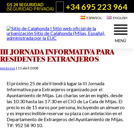
+34 695 223 964
GS 24 SEGURIDAD
(SEGURIDAD PRIVADA)
ESPAÑOL
ENGLISH
MENÚ
III JORNADA INFORMATIVA PARA
Acerca de Sitio de Calahonda
RESIDENTES EXTRANJEROS
©2026 E.U.C.
Sitio de Calahonda, Calle Monte Paraíso, 6, 29649 Mijas Costa.
NIF: G29178803.
Todos los derechos reservados. Diseño y desarrollo:
Jesse Naylor
excessus
|
11 abril 2008
Quiénes somos
Actuaciones
Junta Directiva
Servicios de la EUC
El próximo 25 de abril tendrá lugar la III Jornada
Informativa para Extranjeros organizado por el
Estatutos
Utilidades para Residentes y Visitantes
Ayuntamiento de Mijas.
Las charlas serán en inglés, desde
Actas e Informes Anuales
las 10:30 hasta las 17:30 en el CIO de La Cala de Mijas. El
Sitio de Calahonda en cifras
Plano de Calahonda
precio es de 15 euros por persona, incluyendo un almuerzo
Noticias
Contactar
Transporte
y es imprescindible reservar su plaza con antelación en el
El reciclado de nuestros residuos
Departamento de Extranjeros del Ayuntamiento de Mijas.
Tlf: 952 58 90 10.
Información sobre podas
Teléfonos de interés