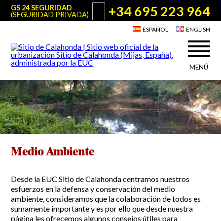
+34 695 223 964
GS 24 SEGURIDAD
(SEGURIDAD PRIVADA)
ESPAÑOL
ENGLISH
MENÚ
Acerca de Sitio de Calahonda
©2026 E.U.C.
Sitio de Calahonda, Calle Monte Paraíso, 6, 29649 Mijas Costa.
NIF: G29178803.
Todos los derechos reservados. Diseño y desarrollo:
Jesse Naylor
Quiénes somos
Actuaciones
Junta Directiva
Servicios de la EUC
Estatutos
Medio Ambiente
Utilidades para Residentes y Visitantes
Actas e Informes Anuales
Sitio de Calahonda en cifras
Plano de Calahonda
Desde la EUC Sitio de Calahonda centramos nuestros
Noticias
Contactar
Transporte
esfuerzos en la defensa y conservación del medio
El reciclado de nuestros residuos
ambiente, consideramos que la colaboración de todos es
Información sobre podas
sumamente importante y es por ello que desde nuestra
Teléfonos de interés
página les ofrecemos algunos consejos útiles para