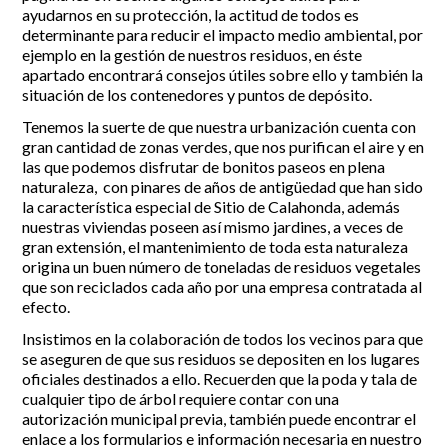
ayudarnos en su protección, la actitud de todos es
determinante para reducir el impacto medio ambiental, por
Incidencias
ejemplo en la gestión de nuestros residuos, en éste
apartado encontrará consejos útiles sobre ello y también la
Incidencias
situación de los contenedores y puntos de depósito.
OCIO Y CURIOSIDADES DE SITIO DE CALAHONDA
App Gecor
Contactar
Tenemos la suerte de que nuestra urbanización cuenta con
Historia de Sitio de Calahonda
gran cantidad de zonas verdes, que nos purifican el aire y en
Instalaciones y ocio
las que podemos disfrutar de bonitos paseos en plena
Galería Fotográfica
Club de Golf La Siesta
naturaleza, con pinares de años de antigüedad que han sido
Revistas
Centros Comerciales
Calahonda de noche
la característica especial de Sitio de Calahonda, además
La Iglesia de San Miguel
Centros comerciales
nuestras viviendas poseen así mismo jardines, a veces de
La Ermita de Calahonda
Iglesia de San Miguel
gran extensión, el mantenimiento de toda esta naturaleza
Buscar:
Parque España
La Ermita de Calahonda
origina un buen número de toneladas de residuos vegetales
Parque Europa
Parques de Sitio de Calahonda
que son reciclados cada año por una empresa contratada al
Parque Calahonda
Vivero de Calahonda
efecto.
Senda litoral Mijas
Insistimos en la colaboración de todos los vecinos para que
Ruta a pie
se aseguren de que sus residuos se depositen en los lugares
Ruta de árboles singulares
oficiales destinados a ello. Recuerden que la poda y tala de
Parque Canino
cualquier tipo de árbol requiere contar con una
autorización municipal previa, también puede encontrar el
enlace a los formularios e información necesaria en nuestro