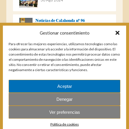
Noticias de Calahonda nº 96
22 Ago 2023
Gestionar consentimiento
Para ofrecer las mejores experiencias, utilizamos tecnologías como las
Noticias de Calahonda Nº 95
cookies para almacenar y/o acceder a la información del dispositivo. El
consentimiento de estas tecnologías nos permitirá procesar datos como
04 Ene 2023
el comportamiento de navegación o las identificaciones únicas en este
sitio. No consentir o retirar el consentimiento, puede afectar
negativamente a ciertas características y funciones.
Noticias de Calahonda nº 94
25 Feb 2022
Aceptar
Denegar
Ver preferencias
© 2026 E.U.C. Sitio de Calahonda.
Política de cookies
Calle Monte Paraíso, 6, 29649 Mijas Costa.
NIF: G29178803.
Todos los derechos reservados.
Diseño y desarrollo: Jesse Naylor.