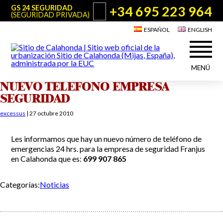
+34 695 223 964
GS 24 SEGURIDAD
(SEGURIDAD PRIVADA)
ESPAÑOL
ENGLISH
MENÚ
NUEVO TELEFONO EMPRESA
Acerca de Sitio de Calahonda
SEGURIDAD
©2026 E.U.C.
Sitio de Calahonda, Calle Monte Paraíso, 6, 29649 Mijas Costa.
NIF: G29178803.
Todos los derechos reservados. Diseño y desarrollo:
Jesse Naylor
excessus
|
27 octubre 2010
Quiénes somos
Actuaciones
Junta Directiva
Servicios de la EUC
Les informamos que hay un nuevo número de teléfono de
emergencias 24 hrs. para la empresa de seguridad Franjus
Estatutos
Utilidades para Residentes y Visitantes
en Calahonda que es:
699 907 865
Actas e Informes Anuales
Sitio de Calahonda en cifras
Plano de Calahonda
Noticias
Contactar
Categorías:
Noticias
Transporte
El reciclado de nuestros residuos
Información sobre podas
Teléfonos de interés