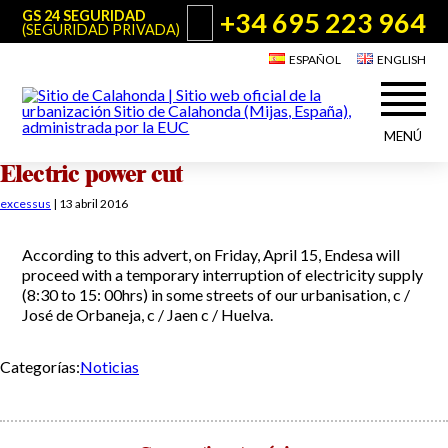
+34 695 223 964
GS 24 SEGURIDAD
(SEGURIDAD PRIVADA)
ESPAÑOL
ENGLISH
MENÚ
Electric power cut
Acerca de Sitio de Calahonda
©2026 E.U.C.
Sitio de Calahonda, Calle Monte Paraíso, 6, 29649 Mijas Costa.
excessus
|
13 abril 2016
NIF: G29178803.
Todos los derechos reservados. Diseño y desarrollo:
Jesse Naylor
Quiénes somos
Actuaciones
According to this advert, on Friday, April 15, Endesa will
Junta Directiva
proceed with a temporary interruption of electricity supply
Servicios de la EUC
(8:30 to 15: 00hrs) in some streets of our urbanisation, c /
Estatutos
Utilidades para Residentes y Visitantes
José de Orbaneja, c / Jaen c / Huelva.
Actas e Informes Anuales
Sitio de Calahonda en cifras
Plano de Calahonda
Noticias
Categorías:
Noticias
Contactar
Transporte
El reciclado de nuestros residuos
Información sobre podas
Teléfonos de interés