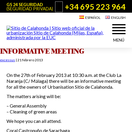
+34 695 223 964
GS 24 SEGURIDAD
(SEGURIDAD PRIVADA)
ESPAÑOL
ENGLISH
MENÚ
INFORMATIVE MEETING
Acerca de Sitio de Calahonda
©2026 E.U.C.
Sitio de Calahonda, Calle Monte Paraíso, 6, 29649 Mijas Costa.
excessus
|
21 febrero 2013
NIF: G29178803.
Todos los derechos reservados. Diseño y desarrollo:
Jesse Naylor
Quiénes somos
Actuaciones
On the 27th of February 2013 at 10:30 a.m. at the Club La
Junta Directiva
Naranja (C/ Málaga) there will be an informative meeting
Servicios de la EUC
for all the owners of Urbanisation Sitio de Calahonda.
Estatutos
Utilidades para Residentes y Visitantes
Actas e Informes Anuales
The matters arising will be:
Sitio de Calahonda en cifras
Plano de Calahonda
– General Assembly
Noticias
Contactar
Transporte
– Cleaning of green areas
El reciclado de nuestros residuos
We hope you can all attend.
Información sobre podas
Teléfonos de interés
Coral Castronuño de Sarachaga