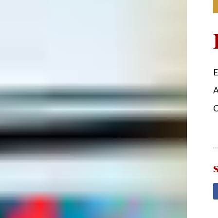
E
A
C
S