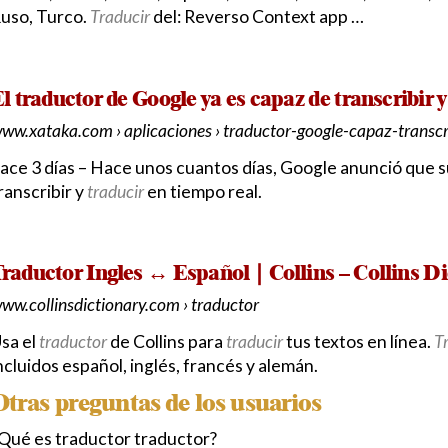
uso, Turco.
Traducir
del: Reverso Context app …
l traductor de Google ya es capaz de transcribir 
ww.xataka.com › aplicaciones › traductor-google-capaz-transcr
ace 3 días –
Hace unos cuantos días, Google anunció que 
ranscribir y
traducir
en tiempo real.
raductor Ingles ↔ Español | Collins – Collins Di
ww.collinsdictionary.com › traductor
sa el
traductor
de Collins para
traducir
tus textos en línea.
T
ncluidos español, inglés, francés y alemán.
Otras preguntas de los usuarios
Qué es traductor traductor?