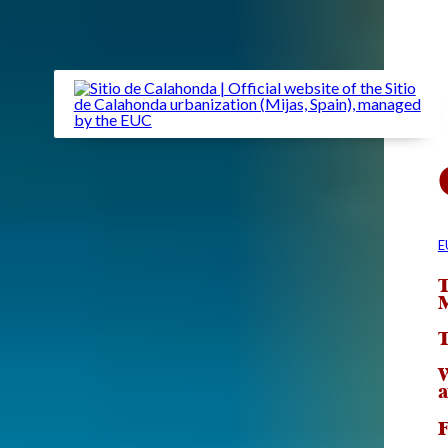
E
T
M
T
W
a
F