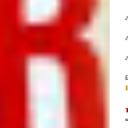
¿
¿
¿
E
T
w