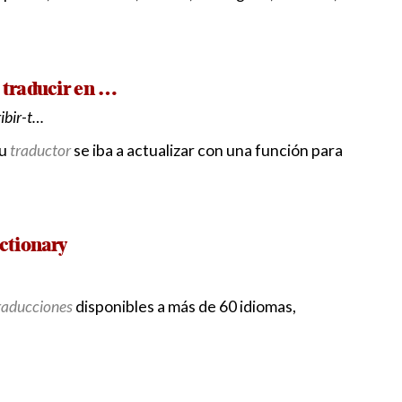
y traducir en …
ibir-t…
su
traductor
se iba a actualizar con una función para
ctionary
raducciones
disponibles a más de 60 idiomas,