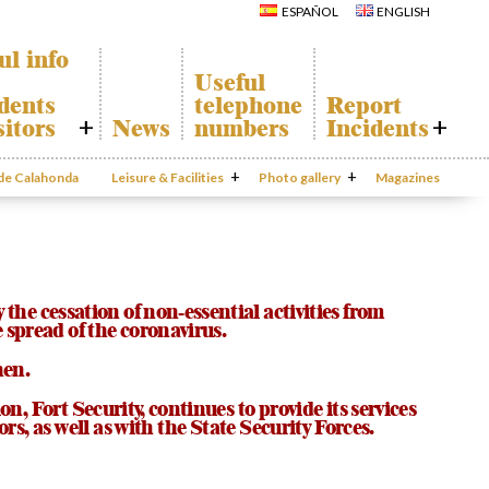
Calahonda
Del Sol Tenis
ESPAÑOL
ENGLISH
Hermitage
Club
Avenida España
Shopping
Park
Centers
ul info
Canine Park
Calahonda’s
Useful
parks.
Europa Park
dents
telephone
Report
San Miguel
Trekking Route
Church
sitors
News
numbers
Incidents
Mijas Coastal Path
Calahonda’s
Interpretive Trail
Hermitage
onda Map
Report
Los Alamos Stream
Calahonda’s
Incidents
 de Calahonda
Leisure & Facilities
Path
Photo gallery
nursery park
Magazines
port
Gecor App
cycling of
aste
Contact EUC
n waste
al
mation
the cessation of non-essential activities from
 spread of the coronavirus.
hen.
, Fort Security, continues to provide its services
s, as well as with the State Security Forces.