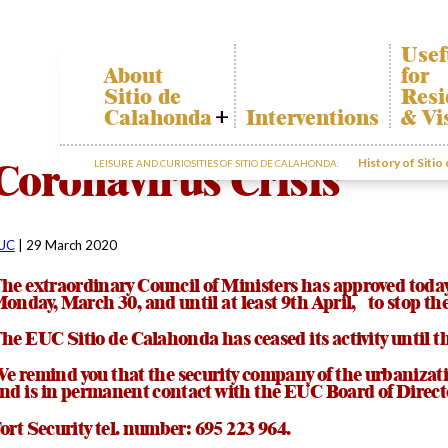
Usef
About
for
Sitio de
Resi
Calahonda
Interventions
& Vi
Who we are
Calah
Coronavirus Crisis
History of Sitio
LEISURE AND CURIOSITIES OF SITIO DE CALAHONDA:
Board of
Trans
Directors
The re
Services
our w
offered by the
Garde
EUC
UC
|
29 March 2020
dispos
Statutes
infor
he extraordinary Council of Ministers has approved today 
Minutes
onday, March 30, and until at least 9th April, to stop the
Sitio de
he EUC Sitio de Calahonda has ceased its activity until t
Calahonda in
figures
e remind you that the security company of the urbanization
Contact us
nd is in permanent contact with the EUC Board of Director
ort Security tel. number: 695 223 964.