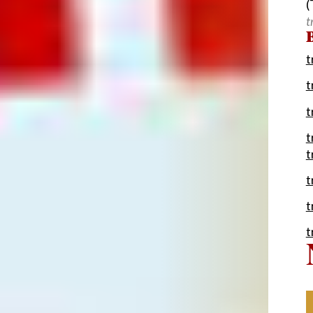
(
t
B
t
t
t
t
t
t
t
t