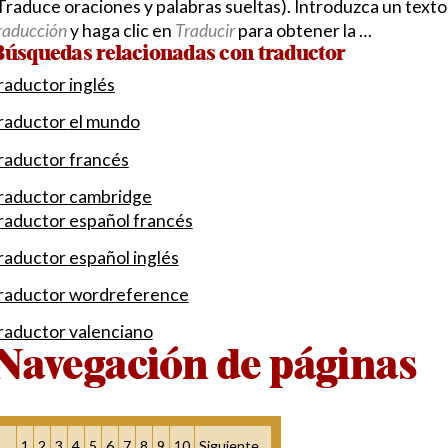
Traduce oraciones y palabras sueltas). Introduzca un texto e
raducción
y haga clic en
Traducir
para obtener la …
úsquedas relacionadas con traductor
raductor
inglés
raductor
el mundo
raductor
francés
raductor
cambridge
raductor
español francés
raductor
español inglés
raductor
wordreference
raductor
valenciano
Navegación de páginas
1
2
3
4
5
6
7
8
9
10
Siguiente