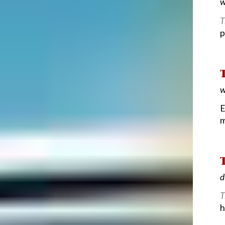
w
T
p
w
E
m
d
T
h