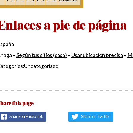
Enlaces a pie de página
spaña
naga
–
Según tus sitios (casa)
–
Usar ubicación precisa
–
Má
ategories:Uncategorised
hare this page
Share on Facebook
Share on Twitter