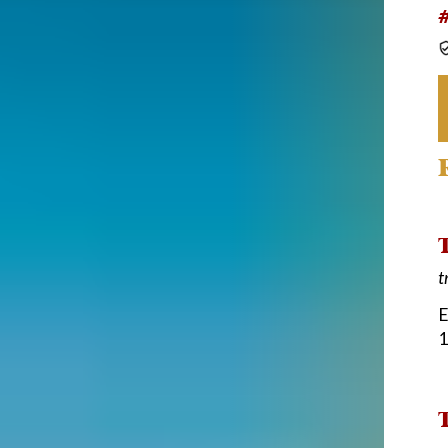
T
t
E
1