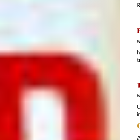
R
E
w
h
t
T
w
U
i
¿