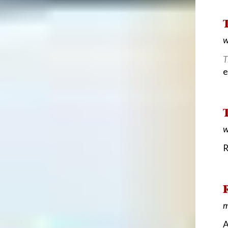
T
w
T
e
T
w
R
R
m
A