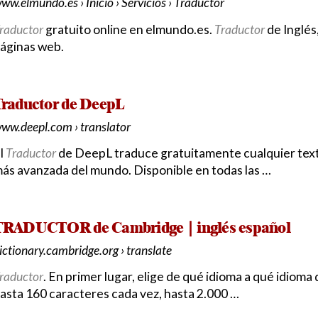
ww.elmundo.es › Inicio › Servicios › Traductor
raductor
gratuito online en elmundo.es.
Traductor
de Inglés,
áginas web.
Traductor de DeepL
ww.deepl.com › translator
l
Traductor
de DeepL traduce gratuitamente cualquier texto 
ás avanzada del mundo. Disponible en todas las …
TRADUCTOR de Cambridge | inglés español
ictionary.cambridge.org › translate
raductor
. En primer lugar, elige de qué idioma a qué idioma
asta 160 caracteres cada vez, hasta 2.000 …