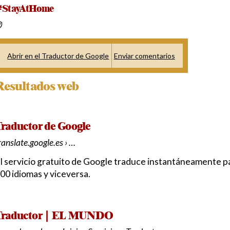
#StayAtHome
Abrir en el Traductor de Google
Enviar comentarios
Resultados web
raductor de Google
ranslate.google.es › …
l servicio gratuito de Google traduce instantáneamente pa
00 idiomas y viceversa.
Traductor | EL MUNDO